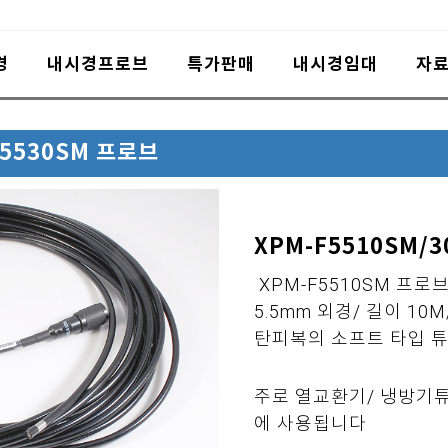
경
내시경프로브
특가판매
내시경임대
자
/5530SM 프로브
XPM-F5510SM/
XPM-F5510SM 프로
5.5mm 외경/ 길이 10
탄피복의 소프트 타입 
주로 열교환기/ 냉방기
에 사용됩니다