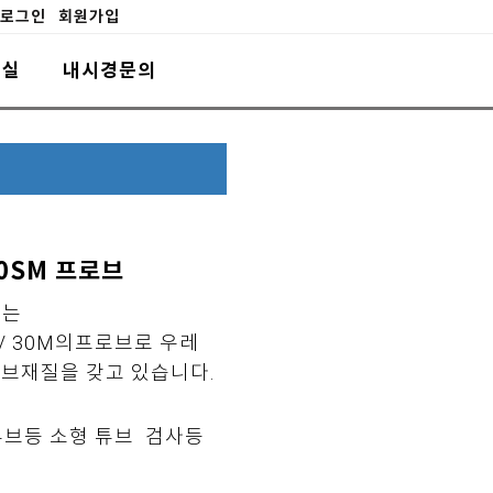
로그인
회원가입
료실
내시경문의
30SM 프로브
브는
M/ 30M의프로브로 우레
튜브재질을 갖고 있습니다.
튜브등 소형 튜브 검사등