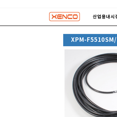
산업용내시
XPM-F5510SM