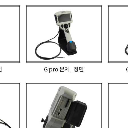
면
G pro 본체_정면