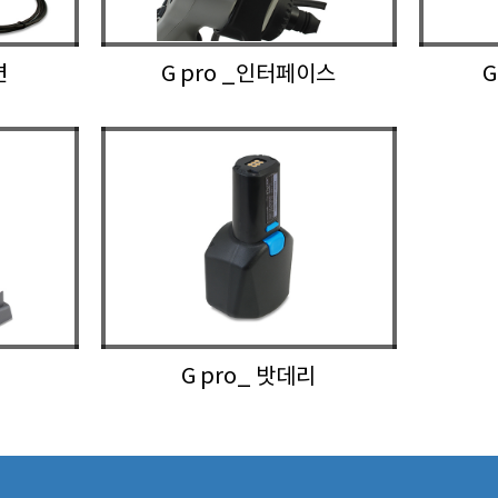
면
G pro _인터페이스
G pro_ 밧데리