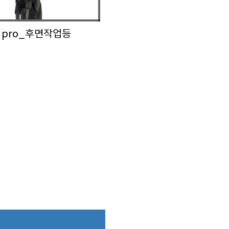
G pro_후면작업등