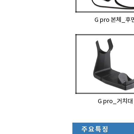
G pro 본체_후
G pro_거치대
주요특징