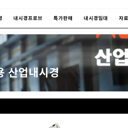
경
내시경프로브
특가판매
내시경임대
자
o
용 산업내시경