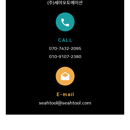
(주)세아오토메이션
phone
CALL
070-7432-2095
010-9107-2380
drafts
E-mail
seahtool@seahtool.com
m