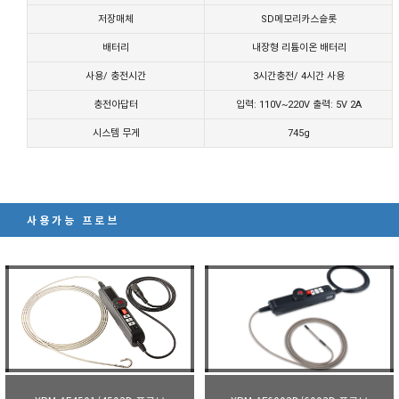
저장매체
SD메모리카스슬롯
배터리
내장형 리튬이온 배터리
사용/ 충전시간
3시간충전/ 4시간 사용
충전아답터
입력: 110V~220V 출력: 5V 2A
시스템 무게
745g
사용가능 프로브