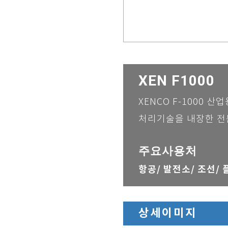
XEN F1000
XENCO F-1000
처리기술을 내장한 전
주요사용처
항공/
발전소/
조선/ 
상세이미지