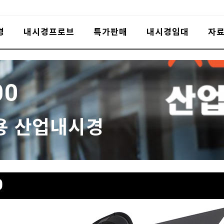
경
내시경프로브
특가판매
내시경임대
자
00
용 산업내시경
0